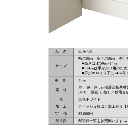
品 名
SLA-750
幅:750㎜ 高さ:750㎜ 奥行き
■高さはH750㎜+14㎜
サイズ
■+14㎜は手ががり用のため
■扉がBOXより下に14㎜長
25㎏
重 量
扉： 鏡（厚 5㎜積層合板基材
素 材
BOX： 棚板（6枚）／積層合板
色
単色ホワイト
加 工
ティッシュ取出し加工有り【
定 価
85,000円
配送費
配送費一覧を参照願います 